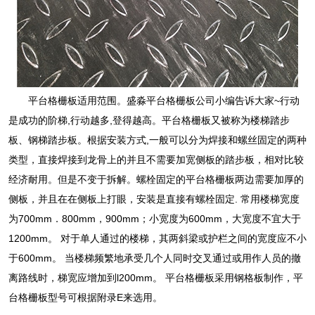
平台格栅板适用范围。盛淼平台格栅板公司小编告诉大家~行动
是成功的阶梯,行动越多,登得越高。平台格栅板又被称为楼梯踏步
板、钢梯踏步板。根据安装方式,一般可以分为焊接和螺丝固定的两种
类型，直接焊接到龙骨上的并且不需要加宽侧板的踏步板，相对比较
经济耐用。但是不变于拆解。螺栓固定的平台格栅板两边需要加厚的
侧板，并且在在侧板上打眼，安装是直接有螺栓固定. 常用楼梯宽度
为700mm．800mm，900mm；小宽度为600mm，大宽度不宜大于
1200mm。 对于单人通过的楼梯，其两斜梁或护栏之间的宽度应不小
于600mm。 当楼梯频繁地承受几个人同时交叉通过或用作人员的撤
离路线时，梯宽应增加到l200mm。 平台格栅板采用钢格板制作，平
台格栅板型号可根据附录E来选用。