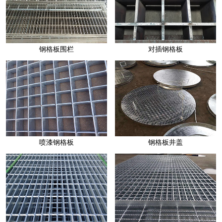
压锁钢格板
对插钢格板
钢格板围栏
钢格板井盖