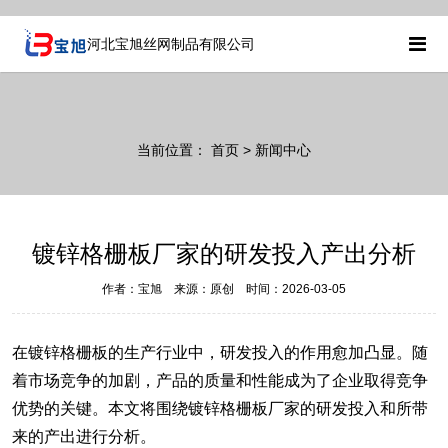
河北宝旭丝网制品有限公司
当前位置：
首页
> 新闻中心
镀锌格栅板厂家的研发投入产出分析
作者：宝旭 来源：原创 时间：2026-03-05
在镀锌格栅板的生产行业中，研发投入的作用愈加凸显。随
着市场竞争的加剧，产品的质量和性能成为了企业取得竞争
优势的关键。本文将围绕
镀锌格栅板厂家
的研发投入和所带
来的产出进行分析。